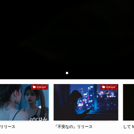
release
release
「不安なの」リリース
して feat. 